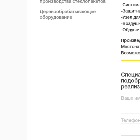
производства стеклопакетов
-Систем
-Защитны
Деревообрабатывающее
оборудование
-Узел дл
-Воздуш
-Обдувоч
Произвед
Местона
Возможе
Специа
подобр
реализ
Ваше и
Телефо