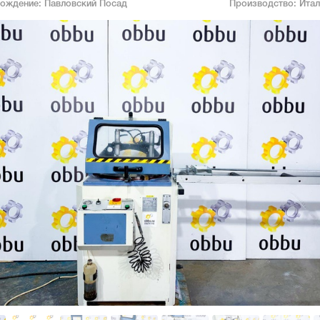
хождение:
Павловский Посад
Производство:
Итал