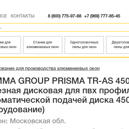
ИСЕ
КОНТАКТЫ
8 (800) 775-97-88
+7 (969) 777-85-45
ки для
Станки для
Одноголовочные
Двухголо
овых окон
алюминиевых окон
пилы для окон
пилы для
ование для производства алюминиевых окон
MA GROUP PRISMA TR-AS 450
езная дисковая для пвх профи
оматической подачей диска 450
рудование)
он: Московская обл.