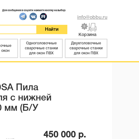
Для сообщения в соцсети нажмите кнопку на выбор:
info@obbu.ru
0
Корзина
Одноголовочные
Двухголовочные
вочные
сварочные станки
сварочные станки
 окон
для окон ПВХ
для окон ПВХ
SA Пила
ля с нижней
 мм (Б/У
450 000
р.