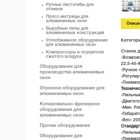
Ручные листогибы для
отливов
Пресс-матрицы для
алюминиевых окон
Описа
Вырубные пилы для
алюминиевых конструкций
Углообжимное оборудование
Категор
для алюминиевых окон
Станок д
Компрессоры и осушители
сжатого воздуха
-Возможн
22.5-45-
Оборудование для
-Ручное 
производства алюминиевых
-Регулир
окон
-Пневмо
Отрезное оборудование для
Техниче
алюминиевых окон
-Пильный
-Двигате
Копировально-фрезерное
-Мин. Ра
оборудование для
-Габарит
алюминиевых окон
-Вес: 205
Прочее оборудование
Стандар
-Пильный
Оборудование для
-Пневмо