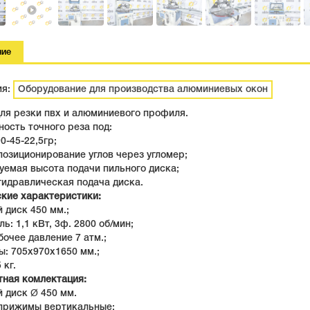
ние
ия:
Оборудование для производства алюминиевых окон
ля резки пвх и алюминиевого профиля.
ость точного реза под:
90-45-22,5гр;
позиционирование углов через угломер;
уемая высота подачи пильного диска;
гидравлическая подача диска.
ские характеристики:
 диск 450 мм.;
ль: 1,1 кВт, 3ф. 2800 об/мин;
бочее давление 7 атм.;
ы: 705x970x1650 мм.;
 кг.
тная комлектация:
 диск Ø 450 мм.
прижимы вертикальные;