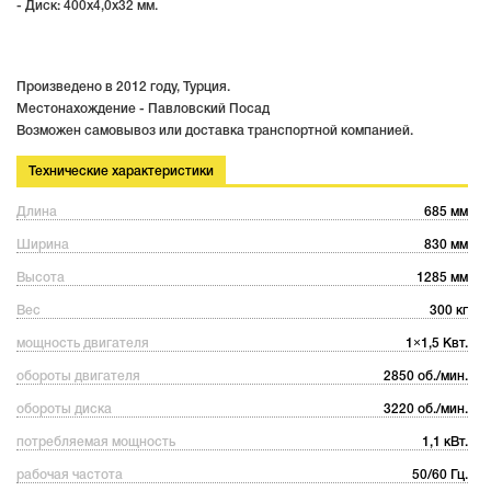
- Диск: 400x4,0x32 мм.
Произведено в 2012 году, Турция.
Местонахождение - Павловский Посад
Возможен самовывоз или доставка транспортной компанией.
Технические характеристики
Длина
685 мм
Ширина
830 мм
Высота
1285 мм
Вес
300 кг
мощность двигателя
1×1,5 Квт.
обороты двигателя
2850 об./мин.
обороты диска
3220 об./мин.
потребляемая мощность
1,1 кВт.
рабочая частота
50/60 Гц.