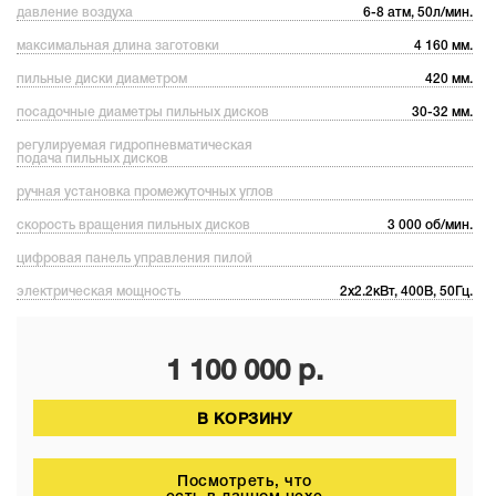
давление воздуха
6-8 атм, 50л/мин.
максимальная длина заготовки
4 160 мм.
пильные диски диаметром
420 мм.
посадочные диаметры пильных дисков
30-32 мм.
регулируемая гидропневматическая
подача пильных дисков
ручная установка промежуточных углов
скорость вращения пильных дисков
3 000 об/мин.
цифровая панель управления пилой
электрическая мощность
2х2.2кВт, 400В, 50Гц.
1 100 000
р.
В КОРЗИНУ
Посмотреть, что