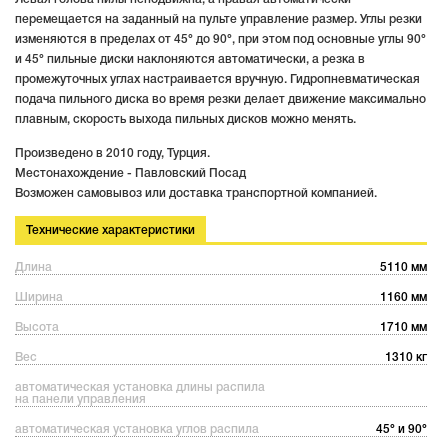
перемещается на заданный на пульте управление размер. Углы резки
изменяются в пределах от 45° до 90°, при этом под основные углы 90°
и 45° пильные диски наклоняются автоматически, а резка в
промежуточных углах настраивается вручную. Гидропневматическая
подача пильного диска во время резки делает движение максимально
плавным, скорость выхода пильных дисков можно менять.
Произведено в 2010 году, Турция.
Местонахождение - Павловский Посад
Возможен самовывоз или доставка транспортной компанией.
Технические характеристики
Длина
5110 мм
Ширина
1160 мм
Высота
1710 мм
Вес
1310 кг
автоматическая установка длины распила
на панели управления
автоматическая установка углов распила
45° и 90°