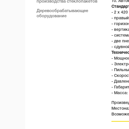
10. Авто
производства стеклопакетов
Стандар
Деревообрабатывающее
- 2 х 42
оборудование
- правый
- гориз
- верти
- систем
- две пн
- сдувно
Техниче
- Мощнос
- Электр
- Пильны
- Скорос
- Давлен
- Габари
- Масса: 
Произвед
Местона
Возможе