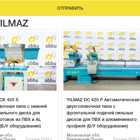
ОТПРАВИТЬ
YILMAZ
CK 420 S
YILMAZ DC 420 P Автоматическая
вочная пила с нижней
двухголовочная пила с
пильного диска для
фронтальной подачей пильных
отовок из ПВХ и AL
дисков для ПВХ и алюминиевого
(Б/У оборудование)
профиля (Б/У оборудование)
я обл.
Московская обл.
й Посад
Турция 2018 г.
Павловский Посад
Турция 2010 г