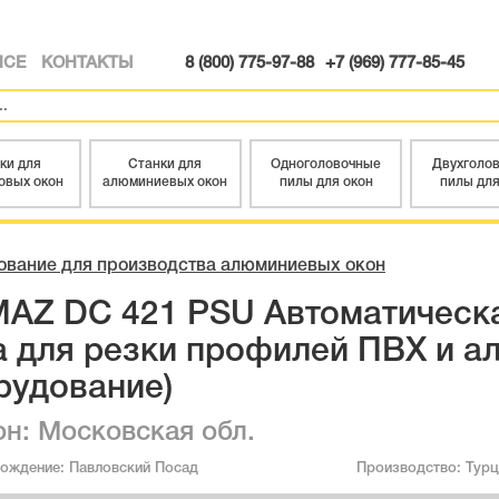
ИСЕ
КОНТАКТЫ
8 (800) 775-97-88
+7 (969) 777-85-45
ки для
Станки для
Одноголовочные
Двухголо
овых окон
алюминиевых окон
пилы для окон
пилы для
ование для производства алюминиевых окон
MAZ DC 421 PSU Автоматическ
а для резки профилей ПВХ и а
рудование)
он: Московская обл.
хождение:
Павловский Посад
Производство:
Турц