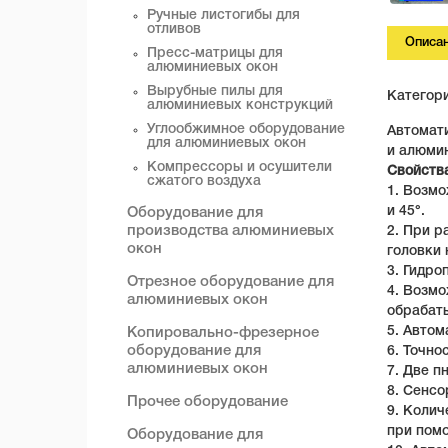
Ручные листогибы для
отливов
Описа
Пресс-матрицы для
алюминиевых окон
Вырубные пилы для
Категор
алюминиевых конструкций
Углообжимное оборудование
Автомат
для алюминиевых окон
и алюмин
Компрессоры и осушители
Свойств
сжатого воздуха
1. Возмо
и 45°.
Оборудование для
производства алюминиевых
2. При р
окон
головки
3. Гидро
Отрезное оборудование для
4. Возмо
алюминиевых окон
обрабат
5. Автом
Копировально-фрезерное
оборудование для
6. Точно
алюминиевых окон
7. Две 
8. Сенсо
Прочее оборудование
9. Коли
при помо
Оборудование для