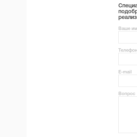
Специа
подобр
реализ
Ваше и
Телефо
E-mail
Вопрос