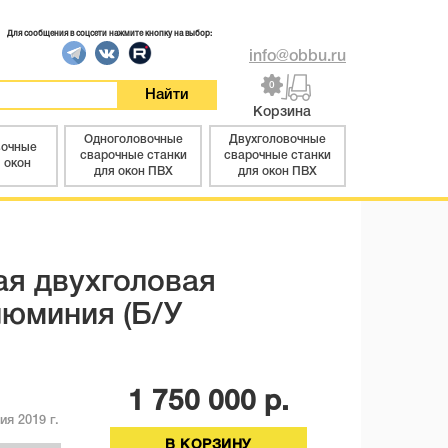
Для сообщения в соцсети нажмите кнопку на выбор:
info@obbu.ru
0
Корзина
Одноголовочные
Двухголовочные
вочные
сварочные станки
сварочные станки
 окон
для окон ПВХ
для окон ПВХ
ая двухголовая
люминия (Б/У
1 750 000
р.
ия 2019 г.
В КОРЗИНУ