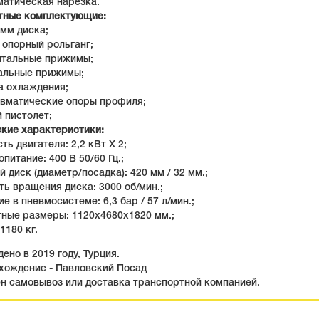
матическая нарезка.
тные комплектующие:
0 мм диска;
 опорный рольганг;
онтальные прижимы;
кальные прижимы;
а охлаждения;
евматические опоры профиля;
й пистолет;
ские характеристики:
ть двигателя: 2,2 кВт Х 2;
опитание: 400 В 50/60 Гц.;
й диск (диаметр/посадка): 420 мм / 32 мм.;
ть вращения диска: 3000 об/мин.;
ие в пневмосистеме: 6,3 бар / 57 л/мин.;
тные размеры: 1120х4680х1820 мм.;
1180 кг.
ено в 2019 году, Турция.
хождение - Павловский Посад
н самовывоз или доставка транспортной компанией.