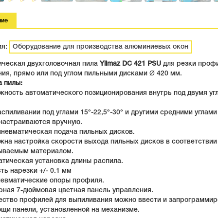
ние
ия:
Оборудование для производства алюминиевых окон
ическая двухголовочная пила
Yilmaz DC 421 PSU
для резки проф
ия, прямо или под углом пильными дисками Ø 420 мм.
а пилы:
жность автоматического позиционирования внутрь под двумя уг
аспиливании под углами 15°-22,5°-30° и другими средними углам
 настраиваются вручную.
пневматическая подача пильных дисков.
жна настройка скорости выхода пильных дисков в соответствии
ываемым материалом.
атическая установка длины распила.
сть нарезки +/- 0.1 мм
пневматические опоры профиля.
рная 7-дюймовая цветная панель управления.
чество профилей для выпиливания можно ввести и запрограммир
щи панели, установленной на механизме.