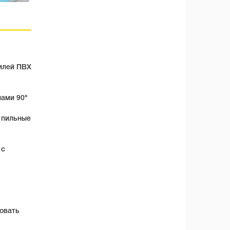
илей ПВХ
лами 90°
и пильные
 с
овать