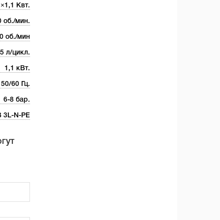
×1,1 Квт.
 об./мин.
0 об./мин
5 л/цикл.
1,1 кВт.
50/60 Гц.
6-8 бар.
В 3L-N-PE
огут