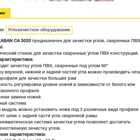
ние
ия:
Углозачистное оборудование
KABAN CA 3020
предназначен для зачистки углов, сваренных ПВХ
й.
ческий станок для зачистки сваренных углов ПВХ конструкций.
арактеристики:
одит зачистку углов ПВХ, сваренных под углом 90°
ку верхней, нижней и задней частей угла можно производить не
профиля для зачистки больших рам
ность регулировки уровня ножей в зависимости от белого или
ованного профиля
ичная замена ножей
ьная система
н модуль можно установить ножи под 3 различных вида профиля
ет шлак с задней части угла сваренной рамы
пневматическая система зачистки углов позволяет достигать
ачественную зачистку углов.
ские характеристики: