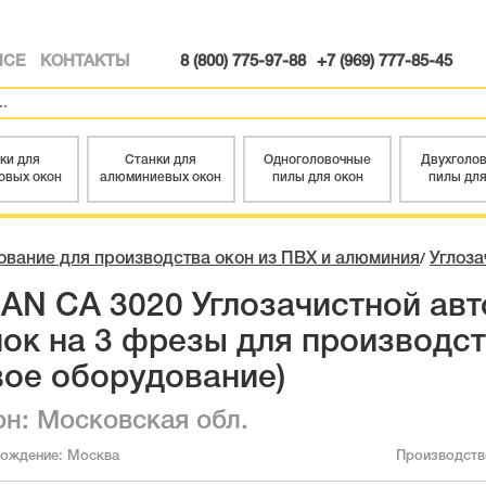
ИСЕ
КОНТАКТЫ
8 (800) 775-97-88
+7 (969) 777-85-45
ки для
Станки для
Одноголовочные
Двухголо
овых окон
алюминиевых окон
пилы для окон
пилы для
вание для производства окон из ПВХ и алюминия
Углоза
/
AN CA 3020 Углозачистной ав
нок на 3 фрезы для производст
вое оборудование)
он: Московская обл.
хождение:
Москва
Производст