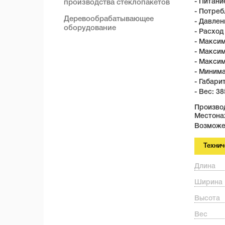
- Питание
производства стеклопакетов
- Потреб
Деревообрабатывающее
- Давлен
оборудование
- Расход
- Максим
- Макси
- Максим
- Миним
- Габари
- Вес: 38
Производ
Местона
Возможе
Технич
Длина
Ширина
Высота
Вес