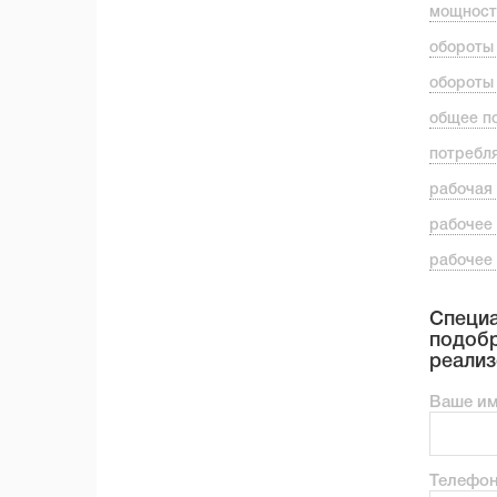
мощност
обороты
обороты
общее п
потребл
рабочая
рабочее
рабочее
Специа
подобр
реализ
Ваше и
Телефо