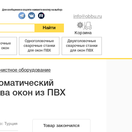
Для сообщения в соцсети нажмите кнопку на выбор:
info@obbu.ru
0
Корзина
Одноголовочные
Двухголовочные
вочные
сварочные станки
сварочные станки
 окон
для окон ПВХ
для окон ПВХ
чистное оборудование
томатический
ва окон из ПВХ
во:
Турция
Товар закончился