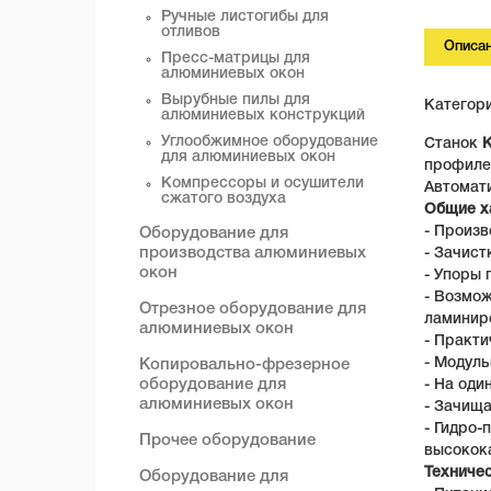
Ручные листогибы для
отливов
Описа
Пресс-матрицы для
алюминиевых окон
Вырубные пилы для
Категор
алюминиевых конструкций
Углообжимное оборудование
Станок
для алюминиевых окон
профиле
Компрессоры и осушители
Автомати
сжатого воздуха
Общие х
- Произв
Оборудование для
производства алюминиевых
- Зачист
окон
- Упоры 
- Возмож
Отрезное оборудование для
ламинир
алюминиевых окон
- Практ
- Модул
Копировально-фрезерное
оборудование для
- На оди
алюминиевых окон
- Зачища
- Гидро-
Прочее оборудование
высокок
Техниче
Оборудование для