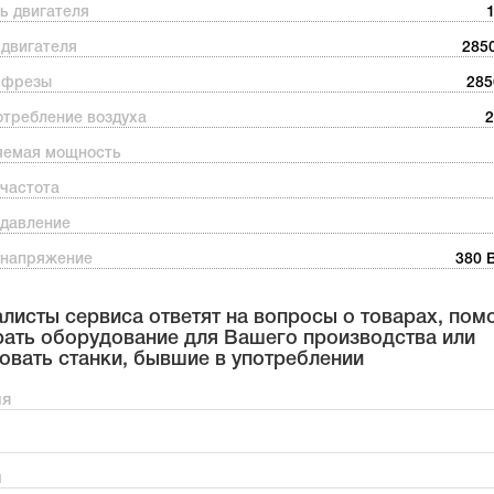
ь двигателя
1
 двигателя
2850
 фрезы
285
отребление воздуха
2
яемая мощность
 частота
 давление
 напряжение
380 
листы сервиса ответят на вопросы о товарах, пом
ать оборудование для Вашего производства или
овать станки, бывшие в употреблении
мя
н