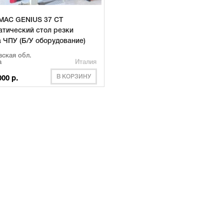
MAC GENIUS 37 CT
атический стол резки
 ЧПУ (Б/У оборудование)
ская обл.
а
Италия
В КОРЗИНУ
000 р.