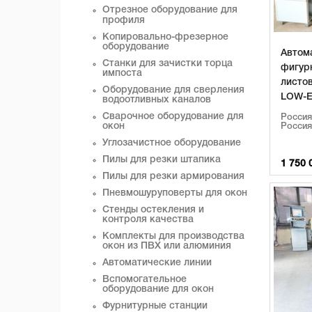
Отрезное оборудование для
профиля
Копировально-фрезерное
оборудование
Автом
Станки для зачистки торца
фигур
импоста
листов
Оборудование для сверления
LOW-E
водоотливных каналов
Сварочное оборудование для
Россия
окон
Россия
Углозачистное оборудование
Пилы для резки штапика
1 750 
Пилы для резки армирования
Пневмошуруповерты для окон
Стенды остекления и
контроля качества
Комплекты для производства
окон из ПВХ или алюминия
Автоматические линии
Вспомогательное
оборудование для окон
Фурнитурные станции