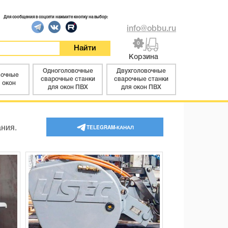
Для сообщения в соцсети нажмите кнопку на выбор:
info@obbu.ru
0
Корзина
Одноголовочные
Двухголовочные
вочные
сварочные станки
сварочные станки
 окон
для окон ПВХ
для окон ПВХ
ания.
TELEGRAM-КАНАЛ