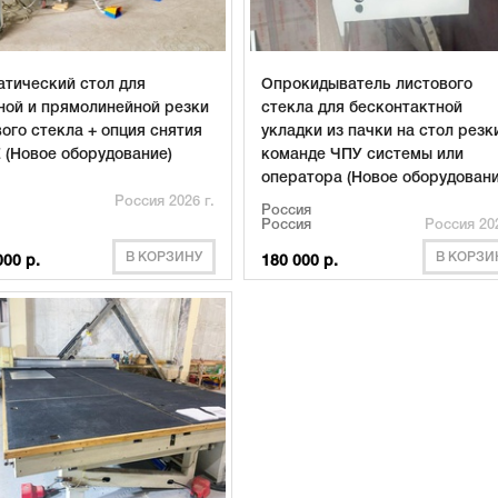
атический стол для
Опрокидыватель листового
ной и прямолинейной резки
стекла для бесконтактной
ого стекла + опция снятия
укладки из пачки на стол резк
 (Новое оборудование)
команде ЧПУ системы или
оператора (Новое оборудовани
Россия 2026 г.
Россия
Россия
Россия 202
В КОРЗИНУ
В КОРЗИ
000 р.
180 000 р.