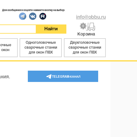
Для сообщения в соцсети нажмите кнопку на выбор:
info@obbu.ru
0
Корзина
Одноголовочные
Двухголовочные
вочные
сварочные станки
сварочные станки
 окон
для окон ПВХ
для окон ПВХ
ания.
TELEGRAM-КАНАЛ