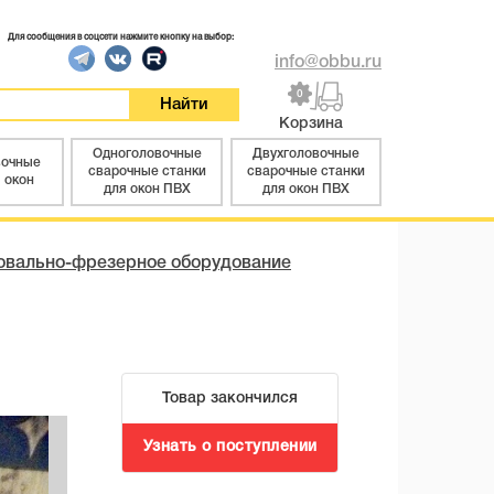
Для сообщения в соцсети нажмите кнопку на выбор:
info@obbu.ru
0
Корзина
Одноголовочные
Двухголовочные
вочные
сварочные станки
сварочные станки
 окон
для окон ПВХ
для окон ПВХ
овально-фрезерное оборудование
Товар закончился
Узнать о поступлении