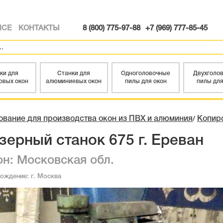
ИСЕ
КОНТАКТЫ
8 (800) 775-97-88
+7 (969) 777-85-45
ки для
Станки для
Одноголовочные
Двухголо
овых окон
алюминиевых окон
пилы для окон
пилы для
вание для производства окон из ПВХ и алюминия
Копир
/
зерный станок 675 г. Ереван
он: Московская обл.
хождение:
г. Москва