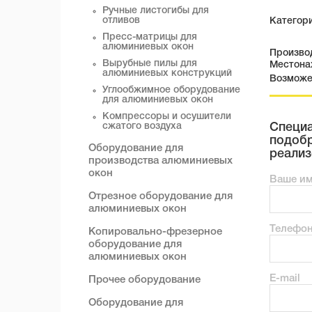
Ручные листогибы для
отливов
Категор
Пресс-матрицы для
алюминиевых окон
Производ
Вырубные пилы для
Местонах
алюминиевых конструкций
Возможе
Углообжимное оборудование
для алюминиевых окон
Компрессоры и осушители
сжатого воздуха
Специа
подобр
Оборудование для
реализ
производства алюминиевых
окон
Ваше и
Отрезное оборудование для
алюминиевых окон
Телефо
Копировально-фрезерное
оборудование для
алюминиевых окон
E-mail
Прочее оборудование
Оборудование для