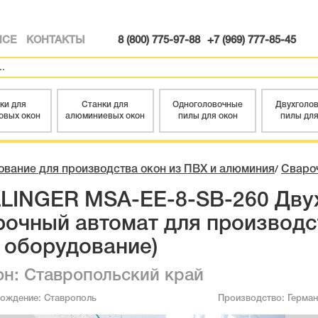
ИСЕ
КОНТАКТЫ
8 (800) 775-97-88
+7 (969) 777-85-45
ки для
Станки для
Одноголовочные
Двухголо
овых окон
алюминиевых окон
пилы для окон
пилы для
вание для производства окон из ПВХ и алюминия
Сваро
/
LINGER MSA-EE-8-SB-260 Дву
рочный автомат для производс
У оборудование)
он: Ставропольский край
хождение:
Ставрополь
Производство:
Герман