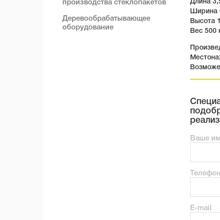
Длина 3,
производства стеклопакетов
Ширина 0
Деревообрабатывающее
Высота 1
оборудование
Вес 500 
Произвед
Местона
Возможе
Специа
подобр
реализ
Ваше и
Телефо
E-mail