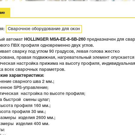
ние
ия:
Сварочное оборудование для окон
ый автомат
HOLLINGER MSA-EE-8-SB-260
предназначен для сва
ового ПВХ профиля одновременно двух углов.
вает сварку под углом 90 градусов, левая голова жестко
ована, правая подвижная, нагревательный элемент опускается 
ическая настройка прижима на высоту профиля, индивидуальна
ка всех сварочных параметров.
ские характеристики:
чение сварного шва 2 мм.;
менное SPS-управление;
атическая настройка по высоте профиля;
а быстрой смены цулаг;
Высота профиля 160 мм.;
ысота профиля 30 мм.;
размеры изделия 2600 мм.;
азмеры изделия 400 мм.
ты: