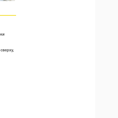
рки
сверху,
я