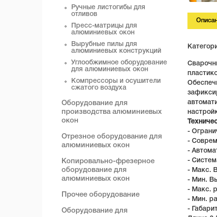
Ручные листогибы для
отливов
Описа
Пресс-матрицы для
алюминиевых окон
Вырубные пилы для
Категор
алюминиевых конструкций
Углообжимное оборудование
Сварочн
для алюминиевых окон
пластик
Компрессоры и осушители
Обеспечи
сжатого воздуха
зафиксир
автомат
Оборудование для
производства алюминиевых
настрой
окон
Техниче
- Ограни
Отрезное оборудование для
- Совре
алюминиевых окон
- Автом
- Систем
Копировально-фрезерное
оборудование для
- Макс. 
алюминиевых окон
- Мин. В
- Макс. 
Прочее оборудование
- Мин. р
- Габари
Оборудование для