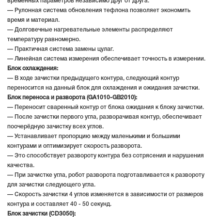
временных параметров независимо друг от друга.
— Рулонная система обновления тефлона позволяет экономить
время и материал.
— Долговечные нагревательные элементы распределяют
температуру равномерно.
— Практичная система замены цулаг.
— Линейная система измерения обеспечивает точность в измерении.
Блок охлаждения:
— В ходе зачистки предыдущего контура, следующий контур
переносится на данный блок для охлаждения и ожидания зачистки.
Блок переноса и разворота (GA1010-GB2010):
— Переносит сваренный контур от блока ожидания к блоку зачистки.
— После зачистки первого угла, разворачивая контур, обеспечивает
поочерёдную зачистку всех углов.
— Устанавливает пропорцию между маленькими и большими
контурами и оптимизирует скорость разворота.
— Это способствует развороту контура без сотрясения и нарушения
качества.
— При зачистке угла, робот разворота подготавливается к развороту
для зачистки следующего угла.
— Скорость зачистки 4 углов изменяется в зависимости от размеров
контура и составляет 40 - 50 секунд.
Блок зачистки (CD3050):