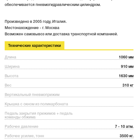
обеспечивается пневмогидравлическим цилиндром.
Произведено в 2005 году, Италия.
Местонахождение - г. Москва
Возможен самовывоз или доставка транспортной компанией.
Технические характеристики
Длина
1060 мм
Ширина
910 мм
Высота
1630 мм
Вес
310 кг
Вертикальный пневмоприжим
Крышка с окном из поликарбоната
Педаль закрытия прижимов + педаль
команды обжима
Рабочее давление
7 - 10 атм.
Рабочее усилие, тонн
3500 кг.