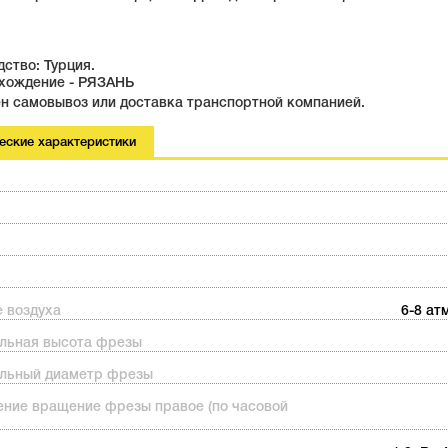
ство: Турция.
хождение - РЯЗАНЬ
н самовывоз или доставка транспортной компанией.
еские характеристики
 воздуха
6-8 ат
льная высота фрезы
льный диаметр фрезы
ение вращение фрезы правое (по часовой