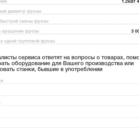
ние
1.2кВт 
ный диаметр фрезы
 быстрой смены фрезы
ь вращения фрезы
3 0
ка одной групповой фрезы
листы сервиса ответят на вопросы о товарах, пом
ать оборудование для Вашего производства или
овать станки, бывшие в употреблении
мя
н