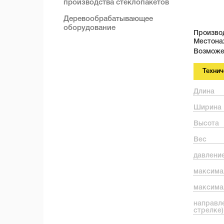
производства стеклопакетов
Деревообрабатывающее
оборудование
Производ
Местона
Возможе
Технич
Длина
Ширина
Высота
Вес
давление
максима
максима
направл
стрелке)