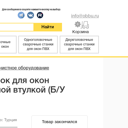
Для сообщения в соцсети нажмите кнопку на выбор:
info@obbu.ru
0
Корзина
Одноголовочные
Двухголовочные
вочные
сварочные станки
сварочные станки
 окон
для окон ПВХ
для окон ПВХ
чистное оборудование
ок для окон
ой втулкой (Б/У
во:
Турция
Товар закончился