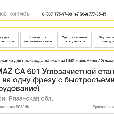
ИСЕ
КОНТАКТЫ
8 (800) 775-97-88
+7 (969) 777-85-45
ки для
Станки для
Одноголовочные
Двухголо
овых окон
алюминиевых окон
пилы для окон
пилы для
вание для производства окон из ПВХ и алюминия
Углоза
/
MAZ CA 601 Углозачистной стан
 на одну фрезу с быстросъемн
рудование)
он: Рязанская обл.
хождение:
РЯЗАНЬ
Производст