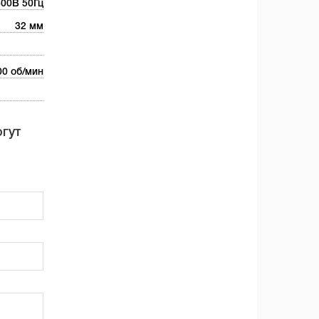
400В 50Гц
32 мм
00 об/мин
огут