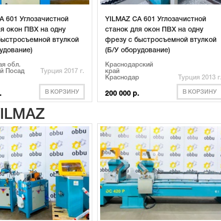
A 601 Углозачистной
YILMAZ CA 601 Углозачистной
ля окон ПВХ на одну
станок для окон ПВХ на одну
быстросъемной втулкой
фрезу с быстросъемной втулкой
рудование)
(Б/У оборудование)
я обл.
Краснодарский
й Посад
Турция 2017 г.
край
Краснодар
Турция 2013 г
В КОРЗИНУ
В КОРЗИНУ
.
200 000 р.
YILMAZ