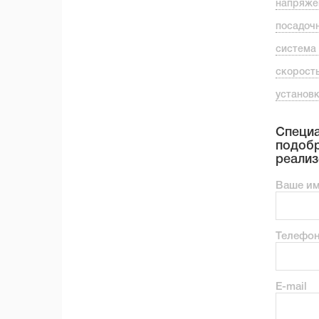
напряже
посадоч
система
скорост
установ
Специа
подобр
реализ
Ваше и
Телефо
E-mail