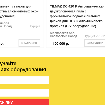
омплект станков для
YILMAZ DC 420 P Автоматическая
ства алюминиевых окон
двухголовочная пила с
рудование)
фронтальной подачей пильных
дисков для ПВХ и алюминиевого
я обл.
профиля (Б/У оборудование)
й Посад
Турция
Московская обл.
Павловский Посад
Турция 2010 г
В КОРЗИНУ
В КОРЗИНУ
 р.
1 100 000 р.
учайте
иях оборудования
ССЫЛКУ