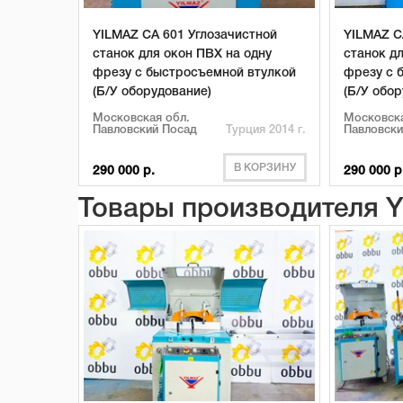
YILMAZ CA 601 Углозачистной
YILMAZ C
станок для окон ПВХ на одну
станок д
фрезу с быстросъемной втулкой
фрезу с 
(Б/У оборудование)
(Б/У обо
Московская обл.
Московска
Павловский Посад
Турция 2014 г.
Павловски
В КОРЗИНУ
290 000 р.
290 000 р
Товары производителя 