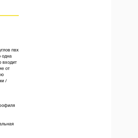
углов пвх
о одна
ю входит
ие от
ью
и /
профиля
альная