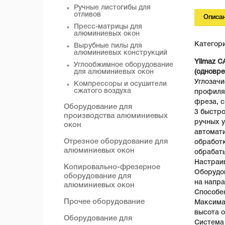
Ручные листогибы для
отливов
Описа
Пресс-матрицы для
алюминиевых окон
Категор
Вырубные пилы для
алюминиевых конструкций
Yilmaz C
Углообжимное оборудование
(одновре
для алюминиевых окон
Углозачи
Компрессоры и осушители
сжатого воздуха
профиля 
фреза, с
Оборудование для
3 быстро
производства алюминиевых
ручных у
окон
автомати
Отрезное оборудование для
обработк
алюминиевых окон
обрабат
Настраи
Копировально-фрезерное
Оборудо
оборудование для
на напр
алюминиевых окон
Способен
Прочее оборудование
Максима
высота о
Оборудование для
Система