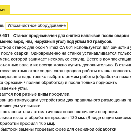
ние
ия:
Углозачистное оборудование
A 601
-
Станок предназначен для снятия наплывов после сварки
менно верх, низ, наружный угол) под углом 90 градусов.
стной станок для окон Yilmaz CA 601 используется для зачистки 
после сварки. Одновременно на станке устанавливается тольк
мена которой занимает несколько секунд. Всего в комплектаци
съемных вала и их всегда можно купить дополнительно. В отлич
глозачистных станков для окон процесс работы станка полност
зирован и надо только выбрать режим работы (обработка ножам
а фрезами / полная обработка) и после только подносить
ываемые углы.
вается под разные виды профилей.
ван центрирующим устройством для правильного размещения 
авляющем угольнике.
 остановиться автоматически после окончания операции.
льная высота обработки профиля 130 мм. (В виде опции максим
бработки профиля 165 мм).
 быстрой замены торцевых фрез для серийной обработки.