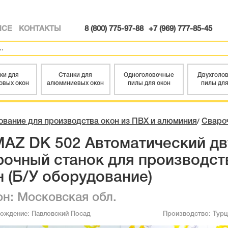
ИСЕ
КОНТАКТЫ
8 (800) 775-97-88
+7 (969) 777-85-45
ки для
Станки для
Одноголовочные
Двухголо
овых окон
алюминиевых окон
пилы для окон
пилы для
вание для производства окон из ПВХ и алюминия
Сваро
/
MAZ DK 502 Автоматический д
рочный станок для производст
н (Б/У оборудование)
он: Московская обл.
хождение:
Павловский Посад
Производство:
Турц