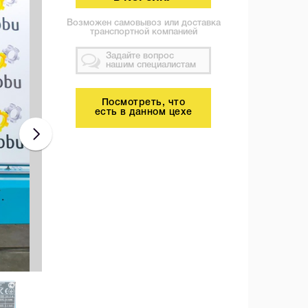
Возможен самовывоз или доставка
транспортной компанией
Задайте вопрос
нашим специалистам
Посмотреть, что
есть в данном цехе