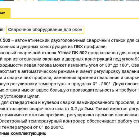
ние
ия:
Сварочное оборудование для окон
K 502
– автоматический двухголовочный сварочный станок для с
оконных и дверных конструкций из ПВХ профилей.
овочный сварочный станок
Yilmaz DK 502
предназначен для свар
 при изготовлении оконных и дверных конструкций под углом 90
ходимости левая голова может изменять угол от 30° до 180°. С
аботает в автоматическом режиме и имеет регулировку давлен
 и сварки пвх профиля, изменения времени плавления и сварки
ную регулировку температуры в пределах 0° - 260°. Двухголово
ые станки имеют вдвое большую производительность и требуют 
у установки цулаг.
 для стандартной и нулевой сварки ламинированного профиля, 
вка толщины сварочного шва от 0,2 до 2мм. Также имеется рег
я прижимов и сжатия профиля, регулировка времени плавления 
 Электронный температурный контролер обеспечивает работу ст
 температурой от 0° до 260°С.
тные комплектующие: