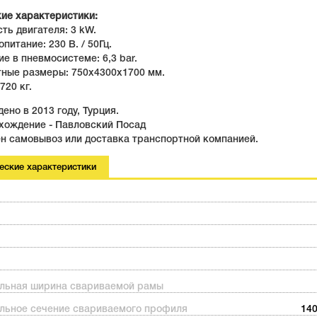
кие характеристики:
ть двигателя: 3 kW.
опитание: 230 В. / 50Гц.
ие в пневмосистеме: 6,3 bar.
тные размеры: 750х4300х1700 мм.
720 кг.
ено в 2013 году, Турция.
хождение - Павловский Посад
н самовывоз или доставка транспортной компанией.
еские характеристики
льная ширина свариваемой рамы
льное сечение свариваемого профиля
140