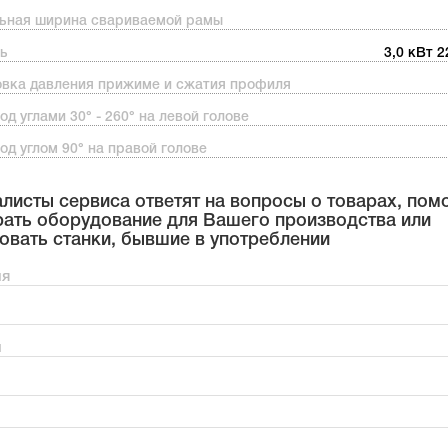
ьная ширина свариваемой рамы
ь
3,0 кВт 2
овка давления прижиме и сжатия профиля
од углами 30° - 260° на левой голове
од углом 90° на правой голове
листы сервиса ответят на вопросы о товарах, пом
ать оборудование для Вашего производства или
овать станки, бывшие в употреблении
мя
н