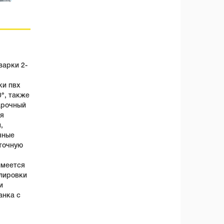
варки 2-
ки пвх
°, также
варочный
ия
,
чные
точную
имеется
улировки
и
анка с