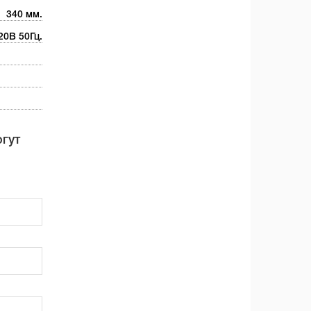
340 мм.
20В 50Гц.
огут