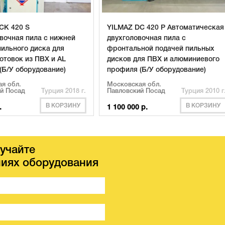
CK 420 S
YILMAZ DC 420 P Автоматическая
вочная пила с нижней
двухголовочная пила с
пильного диска для
фронтальной подачей пильных
отовок из ПВХ и AL
дисков для ПВХ и алюминиевого
(Б/У оборудование)
профиля (Б/У оборудование)
я обл.
Московская обл.
й Посад
Турция 2018 г.
Павловский Посад
Турция 2010 г
В КОРЗИНУ
В КОРЗИНУ
.
1 100 000 р.
учайте
иях оборудования