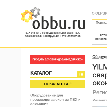
О СЕРВ
Б/У станки и оборудование для окон ПВХ,
Стан
алюминиевых конструкций и стеклопакетов
пластик
Оборудо
ПРОДАТЬ Б/У ОБОРУДОВАНИЕ ДЛЯ ОКОН
YIL
КАТАЛОГ
сва
око
ПОКАЗАТЬ ВСЁ
Реги
Оборудование для
производства окон из ПВХ и
Местона
алюминия