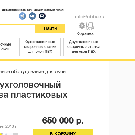
Для сообщения в соцсети нажмите кнопку на выбор:
info@obbu.ru
0
Корзина
Одноголовочные
Двухголовочные
вочные
сварочные станки
сварочные станки
 окон
для окон ПВХ
для окон ПВХ
чное оборудование для окон
вухголовочный
ва пластиковых
650 000
р.
ия 2013 г.
В КОРЗИНУ