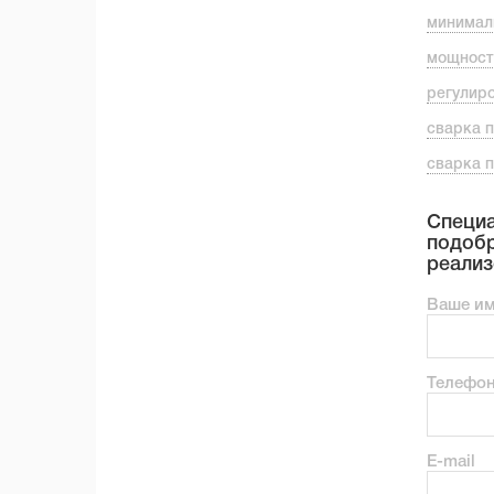
минимал
мощност
регулир
сварка п
сварка п
Специа
подобр
реализ
Ваше и
Телефо
E-mail