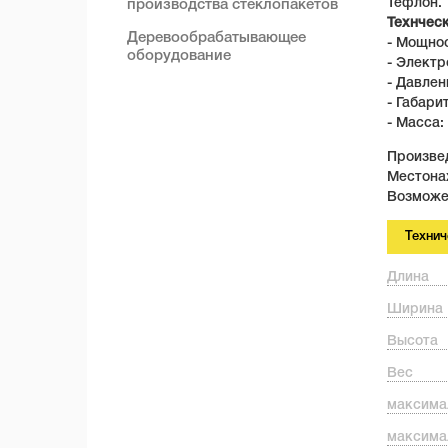
Тефлон.
производства стеклопакетов
Технчес
Деревообрабатывающее
- Мощнос
оборудование
- Электр
- Давлен
- Габари
- Масса: 
Произвед
Местона
Возможе
Технич
Длина
Ширина
Высота
Вес
максима
максима