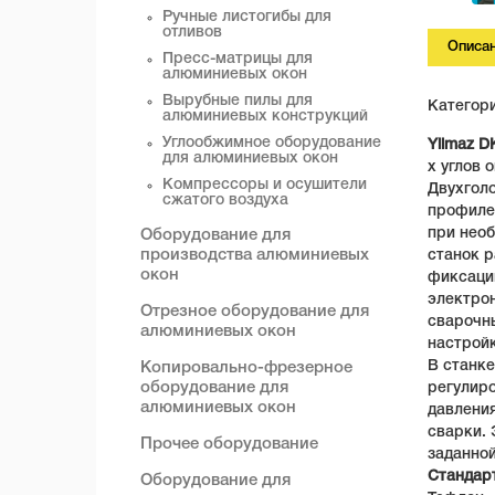
Ручные листогибы для
отливов
Описа
Пресс-матрицы для
алюминиевых окон
Вырубные пилы для
Категор
алюминиевых конструкций
Углообжимное оборудование
Yilmaz D
для алюминиевых окон
х углов 
Компрессоры и осушители
Двухгол
сжатого воздуха
профилей
при необ
Оборудование для
производства алюминиевых
станок р
окон
фиксации
электрон
Отрезное оборудование для
сварочн
алюминиевых окон
настройк
В станке
Копировально-фрезерное
оборудование для
регулиро
алюминиевых окон
давлени
сварки.
Прочее оборудование
заданной
Стандар
Оборудование для